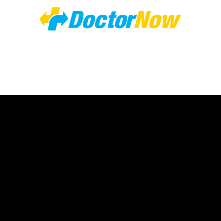
DoctorNow App
Changing the way healthcare is delivered