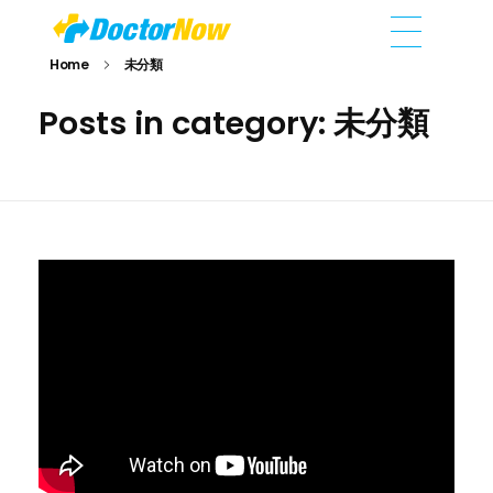
DoctorNow App
Changing the way healthcare is delivered
Home
未分類
Posts in category: 未分類