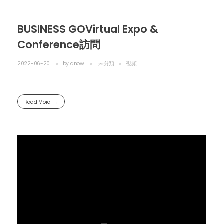
BUSINESS GOVirtual Expo &
Conference訪問
2022-06-20
by
dnow
未分類
視頻
Read More